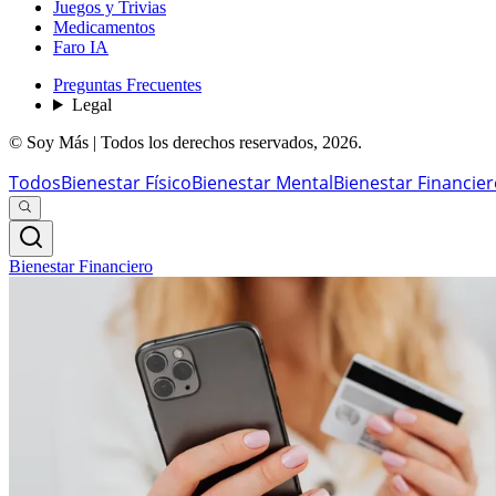
Juegos y Trivias
Medicamentos
Faro IA
Preguntas Frecuentes
Legal
© Soy Más | Todos los derechos reservados,
2026
.
Todos
Bienestar Físico
Bienestar Mental
Bienestar Financie
Bienestar Financiero