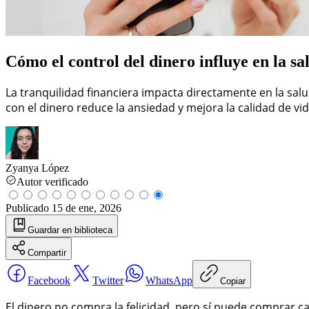
Cómo el control del dinero influye en la s
La tranquilidad financiera impacta directamente en la sa
con el dinero reduce la ansiedad y mejora la calidad de vid
Zyanya López
Autor verificado
Publicado
15 de ene, 2026
Guardar
en biblioteca
Compartir
Facebook
Twitter
WhatsApp
Copiar
El dinero no compra la felicidad, pero sí puede comprar c