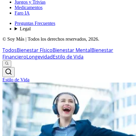
Juegos y Trivias
Medicamentos
Faro IA
Preguntas Frecuentes
Legal
© Soy Más | Todos los derechos reservados,
2026
.
Todos
Bienestar Físico
Bienestar Mental
Bienestar
Financiero
Longevidad
Estilo de Vida
Estilo de Vida