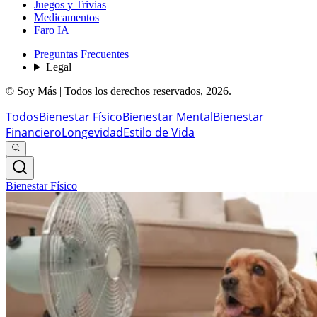
Juegos y Trivias
Medicamentos
Faro IA
Preguntas Frecuentes
Legal
© Soy Más | Todos los derechos reservados,
2026
.
Todos
Bienestar Físico
Bienestar Mental
Bienestar
Financiero
Longevidad
Estilo de Vida
Bienestar Físico