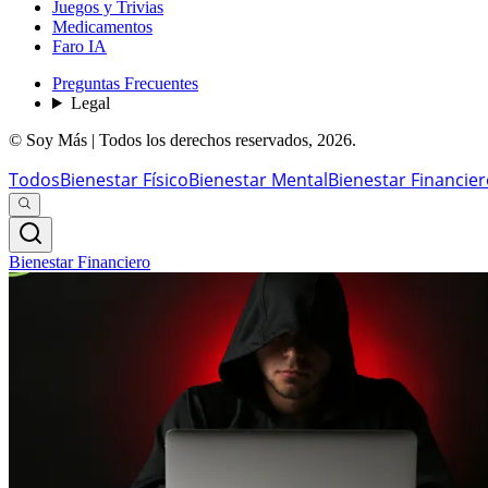
Juegos y Trivias
Medicamentos
Faro IA
Preguntas Frecuentes
Legal
© Soy Más | Todos los derechos reservados,
2026
.
Todos
Bienestar Físico
Bienestar Mental
Bienestar Financie
Bienestar Financiero