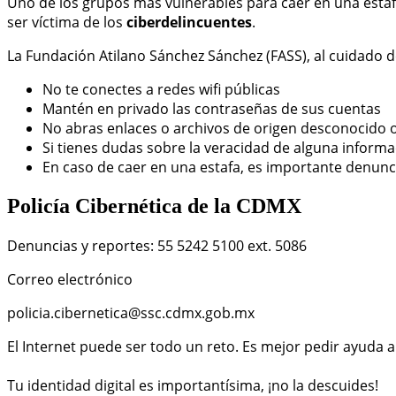
Uno de los grupos más vulnerables para caer en una esta
ser víctima de los
ciberdelincuentes
.
La Fundación Atilano Sánchez Sánchez (FASS), al cuidado
No te conectes a redes wifi públicas
Mantén en privado las contraseñas de sus cuentas
No abras enlaces o archivos de origen desconocido o 
Si tienes dudas sobre la veracidad de alguna informa
En caso de caer en una estafa, es importante denunc
Policía Cibernética de la CDMX
Denuncias y reportes: 55 5242 5100 ext. 5086
Correo electrónico
policia.cibernetica@ssc.cdmx.gob.mx
El Internet puede ser todo un reto. Es mejor pedir ayuda an
Tu identidad digital es importantísima, ¡no la descuides!