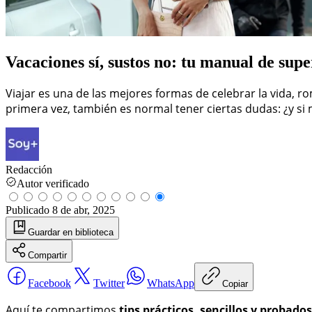
Vacaciones sí, sustos no: tu manual de sup
Viajar es una de las mejores formas de celebrar la vida, r
primera vez, también es normal tener ciertas dudas: ¿y si
Redacción
Autor verificado
Publicado
8 de abr, 2025
Guardar
en biblioteca
Compartir
Facebook
Twitter
WhatsApp
Copiar
Aquí te compartimos
tips prácticos, sencillos y probados