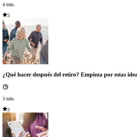
4
min.
5
¿Qué hacer después del retiro? Empieza por estas ide
3
min.
5