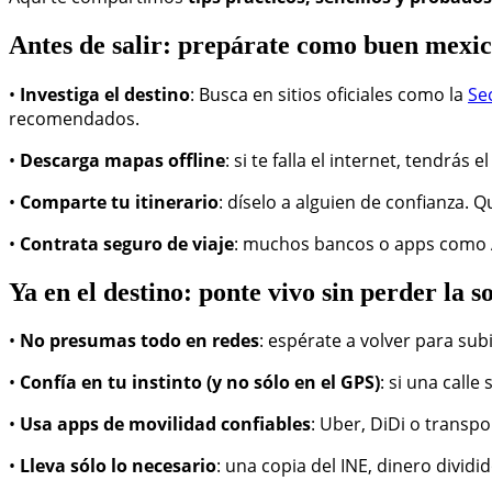
Antes de salir: prepárate como buen mexi
•
Investiga el destino
: Busca en sitios oficiales como la
Se
recomendados.
•
Descarga mapas offline
: si te falla el internet, tendrá
•
Comparte tu itinerario
: díselo a alguien de confianza.
•
Contrata seguro de viaje
: muchos bancos o apps como As
Ya en el destino: ponte vivo sin perder la s
•
No presumas todo en redes
: espérate a volver para sub
•
Confía en tu instinto (y no sólo en el GPS)
: si una call
•
Usa apps de movilidad confiables
: Uber, DiDi o transp
•
Lleva sólo lo necesario
: una copia del INE, dinero divid