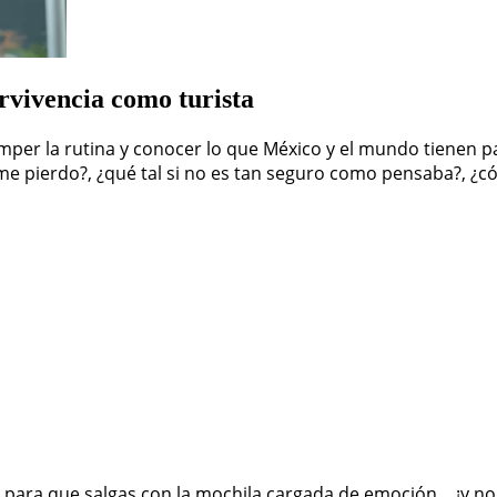
ervivencia como turista
omper la rutina y conocer lo que México y el mundo tienen pa
 me pierdo?, ¿qué tal si no es tan seguro como pensaba?, ¿
para que salgas con la mochila cargada de emoción… ¡y no