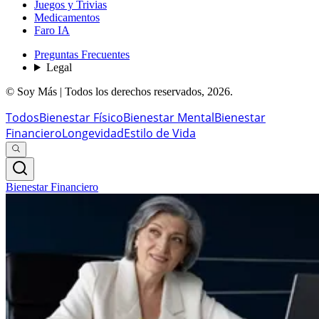
Juegos y Trivias
Medicamentos
Faro IA
Preguntas Frecuentes
Legal
© Soy Más | Todos los derechos reservados,
2026
.
Todos
Bienestar Físico
Bienestar Mental
Bienestar
Financiero
Longevidad
Estilo de Vida
Bienestar Financiero