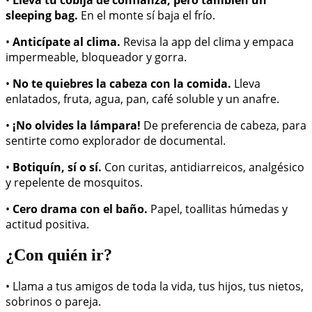
•
Lleva tu cobija de confianza, pero también un
sleeping bag.
En el monte sí baja el frío.
•
Anticípate al clima.
Revisa la app del clima y empaca
impermeable, bloqueador y gorra.
•
No te quiebres la cabeza con la comida.
Lleva
enlatados, fruta, agua, pan, café soluble y un anafre.
•
¡No olvides la lámpara!
De preferencia de cabeza, para
sentirte como explorador de documental.
•
Botiquín, sí o sí.
Con curitas, antidiarreicos, analgésico
y repelente de mosquitos.
•
Cero drama con el baño.
Papel, toallitas húmedas y
actitud positiva.
¿Con quién ir?
• Llama a tus amigos de toda la vida, tus hijos, tus nietos,
sobrinos o pareja.