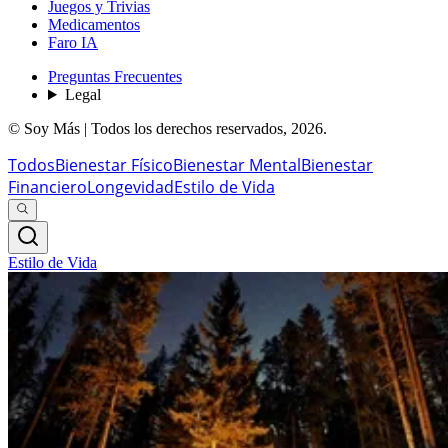
Juegos y Trivias
Medicamentos
Faro IA
Preguntas Frecuentes
Legal
© Soy Más | Todos los derechos reservados,
2026
.
Todos
Bienestar Físico
Bienestar Mental
Bienestar
Financiero
Longevidad
Estilo de Vida
Estilo de Vida