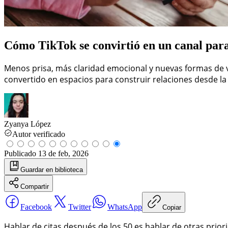
Cómo TikTok se convirtió en un canal par
Menos prisa, más claridad emocional y nuevas formas de vi
convertido en espacios para construir relaciones desde l
Zyanya López
Autor verificado
Publicado
13 de feb, 2026
Guardar
en biblioteca
Compartir
Facebook
Twitter
WhatsApp
Copiar
Hablar de citas después de los 50 es hablar de otras pri