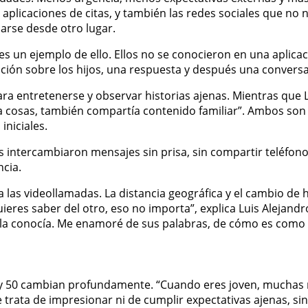
as aplicaciones de citas, y también las redes sociales que n
arse desde otro lugar.
 es un ejemplo de ello. Ellos no se conocieron en una aplicac
ación sobre los hijos, una respuesta y después una convers
a entretenerse y observar historias ajenas. Mientras que L
ía cosas, también compartía contenido familiar”. Ambos son
iniciales.
as intercambiaron mensajes sin prisa, sin compartir teléfon
ncia.
las videollamadas. La distancia geográfica y el cambio de h
eres saber del otro, eso no importa”, explica Luis Alejandro
o la conocía. Me enamoré de sus palabras, de cómo es como
y 50 cambian profundamente. “Cuando eres joven, muchas re
e trata de impresionar ni de cumplir expectativas ajenas, s