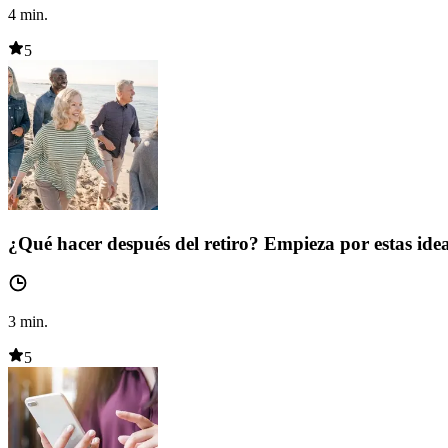
4
min.
5
¿Qué hacer después del retiro? Empieza por estas ide
3
min.
5