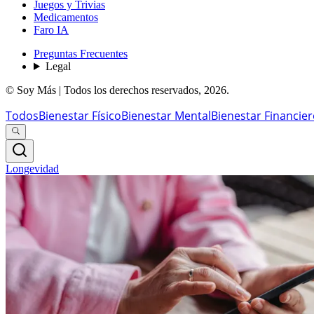
Juegos y Trivias
Medicamentos
Faro IA
Preguntas Frecuentes
Legal
© Soy Más | Todos los derechos reservados,
2026
.
Todos
Bienestar Físico
Bienestar Mental
Bienestar Financie
Longevidad