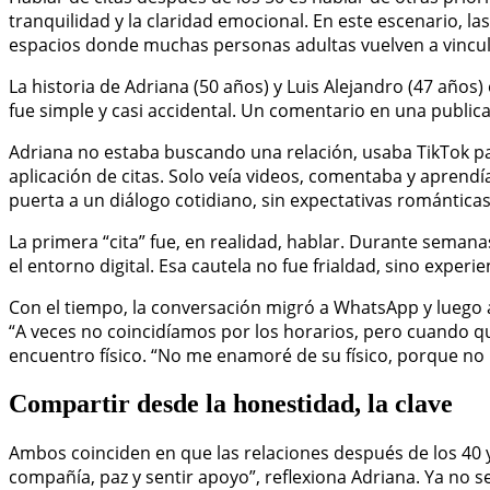
tranquilidad y la claridad emocional. En este escenario, l
espacios donde muchas personas adultas vuelven a vincul
La historia de Adriana (50 años) y Luis Alejandro (47 años)
fue simple y casi accidental. Un comentario en una public
Adriana no estaba buscando una relación, usaba TikTok par
aplicación de citas. Solo veía videos, comentaba y aprend
puerta a un diálogo cotidiano, sin expectativas románticas 
La primera “cita” fue, en realidad, hablar. Durante seman
el entorno digital. Esa cautela no fue frialdad, sino experie
Con el tiempo, la conversación migró a WhatsApp y luego a 
“A veces no coincidíamos por los horarios, pero cuando qui
encuentro físico. “No me enamoré de su físico, porque n
Compartir desde la honestidad, la clave
Ambos coinciden en que las relaciones después de los 40 
compañía, paz y sentir apoyo”, reflexiona Adriana. Ya no s