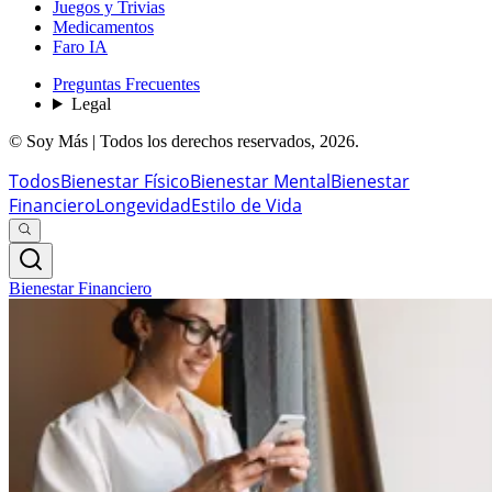
Juegos y Trivias
Medicamentos
Faro IA
Preguntas Frecuentes
Legal
© Soy Más | Todos los derechos reservados,
2026
.
Todos
Bienestar Físico
Bienestar Mental
Bienestar
Financiero
Longevidad
Estilo de Vida
Bienestar Financiero