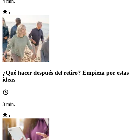
4
min.
5
¿Qué hacer después del retiro? Empieza por estas
ideas
3
min.
5