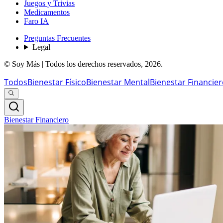
Juegos y Trivias
Medicamentos
Faro IA
Preguntas Frecuentes
Legal
© Soy Más | Todos los derechos reservados,
2026
.
Todos
Bienestar Físico
Bienestar Mental
Bienestar Financie
Bienestar Financiero