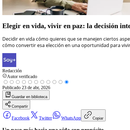
Elegir en vida, vivir en paz: la decisión in
Decidir en vida cómo quieres que se manejen ciertos aspec
cómo convertir esa elección en una oportunidad para vivir
Redacción
Autor verificado
Publicado
23 de abr, 2026
Guardar
en biblioteca
Compartir
Facebook
Twitter
WhatsApp
Copiar
Un paso más hacia una vida con propósito