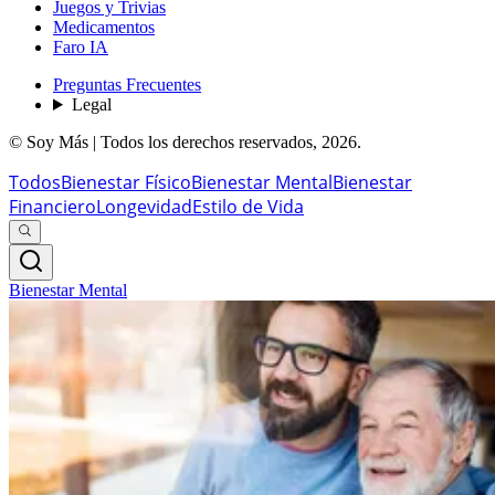
Juegos y Trivias
Medicamentos
Faro IA
Preguntas Frecuentes
Legal
© Soy Más | Todos los derechos reservados,
2026
.
Todos
Bienestar Físico
Bienestar Mental
Bienestar
Financiero
Longevidad
Estilo de Vida
Bienestar Mental