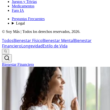
Juegos y Trivias
Medicamentos
Faro IA
Preguntas Frecuentes
Legal
© Soy Más | Todos los derechos reservados,
2026
.
Todos
Bienestar Físico
Bienestar Mental
Bienestar
Financiero
Longevidad
Estilo de Vida
Bienestar Financiero