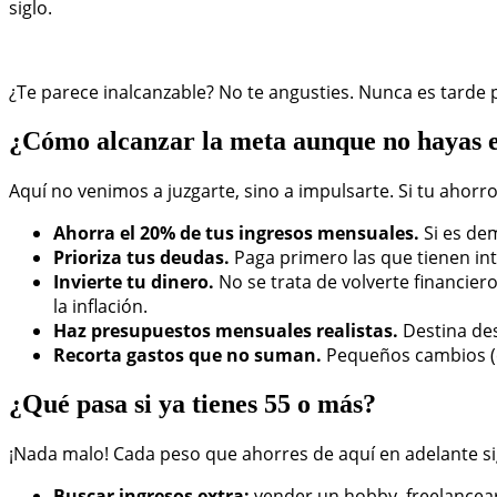
siglo.
¿Te parece inalcanzable? No te angusties. Nunca es tarde 
¿Cómo alcanzar la meta aunque no hayas
Aquí no venimos a juzgarte, sino a impulsarte. Si tu ahorr
Ahorra el 20% de tus ingresos mensuales.
Si es de
Prioriza tus deudas.
Paga primero las que tienen int
Invierte tu dinero.
No se trata de volverte financie
la inflación.
Haz presupuestos mensuales realistas.
Destina des
Recorta gastos que no suman.
Pequeños cambios (c
¿Qué pasa si ya tienes 55 o más?
¡Nada malo! Cada peso que ahorres de aquí en adelante si
Buscar ingresos extra:
vender un hobby, freelancear,