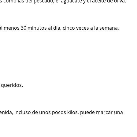
como las del pescado, el aguacate y el aceite de oliva.
al menos 30 minutos al día, cinco veces a la semana,
 queridos.
enida, incluso de unos pocos kilos, puede marcar una