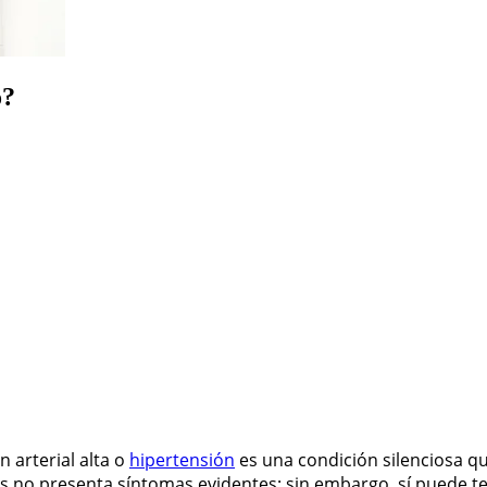
o?
 arterial alta o
hipertensión
es una condición silenciosa q
 no presenta síntomas evidentes; sin embargo, sí puede ten