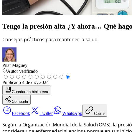
Tengo la presión alta ¿Y ahora… Qué hag
Consejos prácticos para mantener la salud.
Pilar Maguey
Autor verificado
Publicado
4 de dic, 2024
Guardar
en biblioteca
Compartir
Facebook
Twitter
WhatsApp
Copiar
Según la Organización Mundial de la Salud (OMS), la presión
considera una enfermedad silenciosa porque en sus inicios