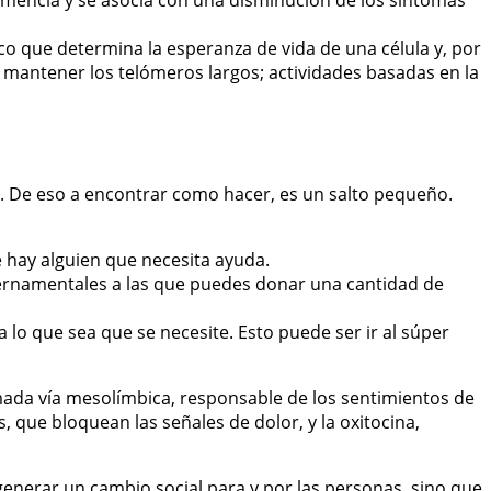
emencia y se asocia con una disminución de los síntomas
ico que determina la esperanza de vida de una célula y, por
 mantener los telómeros largos; actividades basadas en la
. De eso a encontrar como hacer, es un salto pequeño.
e hay alguien que necesita ayuda.
ernamentales a las que puedes donar una cantidad de
o que sea que se necesite. Esto puede ser ir al súper
ada vía mesolímbica, responsable de los sentimientos de
 que bloquean las señales de dolor, y la oxitocina,
enerar un cambio social para y por las personas, sino que