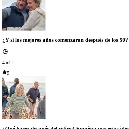
¿Y si los mejores años comenzaran después de los 50?
4
min.
5
¿Qué hacer después del retiro? Empieza por estas ide