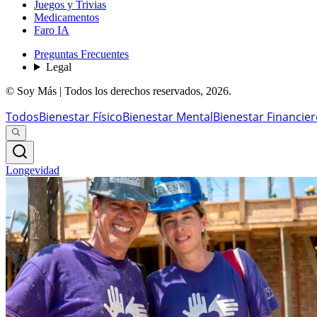
Juegos y Trivias
Medicamentos
Faro IA
Preguntas Frecuentes
Legal
© Soy Más | Todos los derechos reservados,
2026
.
Todos
Bienestar Físico
Bienestar Mental
Bienestar Financie
Longevidad