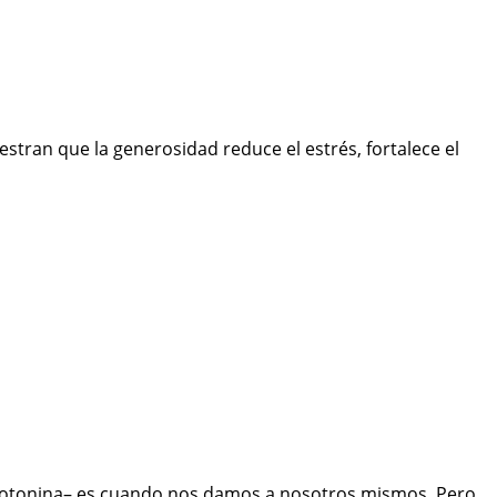
stran que la generosidad reduce el estrés, fortalece el
rotonina– es cuando nos damos a nosotros mismos. Pero,