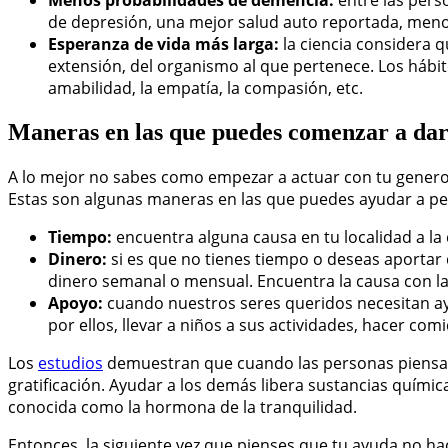
Menos probabilidades de demencia:
entre las pers
de depresión, una mejor salud auto reportada, meno
Esperanza de vida más larga:
la ciencia considera q
extensión, del organismo al que pertenece. Los hábi
amabilidad, la empatía, la compasión, etc.
Maneras en las que puedes comenzar a da
A lo mejor no sabes como empezar a actuar con tu generos
Estas son algunas maneras en las que puedes ayudar a per
Tiempo:
encuentra alguna causa en tu localidad a la 
Dinero:
si es que no tienes tiempo o deseas aport
dinero semanal o mensual. Encuentra la causa con l
Apoyo:
cuando nuestros seres queridos necesitan ayu
por ellos, llevar a niños a sus actividades, hacer co
Los
estudios
demuestran que cuando las personas piensan 
gratificación. Ayudar a los demás libera sustancias químic
conocida como la hormona de la tranquilidad.
Entonces, la siguiente vez que pienses que tu ayuda no h