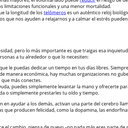
onas mayores, el voluntariado puede
reducir
el riesgo de d
s limitaciones funcionales y una menor mortalidad.
ue la longitud de los
telómeros
es un auténtico reloj biológ
tos que nos ayuden a relajarnos y a calmar el estrés pueden
r
idad, pero lo más importante es que traigas esa inquietud
sonas a tu alrededor o que lo necesiten:
que le puedas dedicar un tiempo en tus días libres. Siempr
ar de manera económica, hay muchas organizaciones no gub
a que más conectes.
da, puedes simplemente levantar la mano y ofrecerte para l
mida o simplemente prestarles tu oído y tiempo.
en ayudar a los demás, activan una parte del cerebro llam
as que producen felicidad, como la dopamina, las endorfinas,
ace el cambio, piensa de nuevo –no nada más eres parte de g