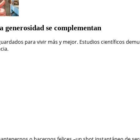
 la generosidad se complementan
ardados para vivir más y mejor. Estudios científicos demue
cia.
ntenernos o hacernos felices –un shot instantáneo de se