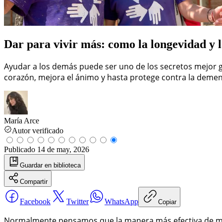
Dar para vivir más: como la longevidad y
Ayudar a los demás puede ser uno de los secretos mejor gu
corazón, mejora el ánimo y hasta protege contra la demen
María Arce
Autor verificado
Publicado
14 de may, 2026
Guardar
en biblioteca
Compartir
Facebook
Twitter
WhatsApp
Copiar
Normalmente pensamos que la manera más efectiva de ma