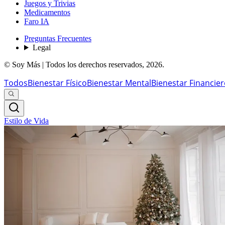
Juegos y Trivias
Medicamentos
Faro IA
Preguntas Frecuentes
Legal
© Soy Más | Todos los derechos reservados,
2026
.
Todos
Bienestar Físico
Bienestar Mental
Bienestar Financie
Estilo de Vida