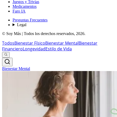
Juegos y Trivias
Medicamentos
Faro IA
Preguntas Frecuentes
Legal
© Soy Más | Todos los derechos reservados,
2026
.
Todos
Bienestar Físico
Bienestar Mental
Bienestar
Financiero
Longevidad
Estilo de Vida
Bienestar Mental