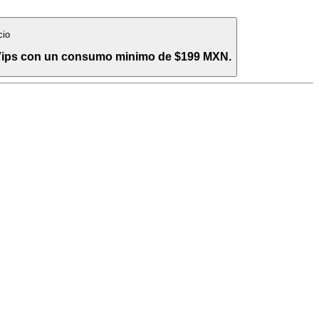
cio
 Vips con un consumo minimo de $199 MXN.