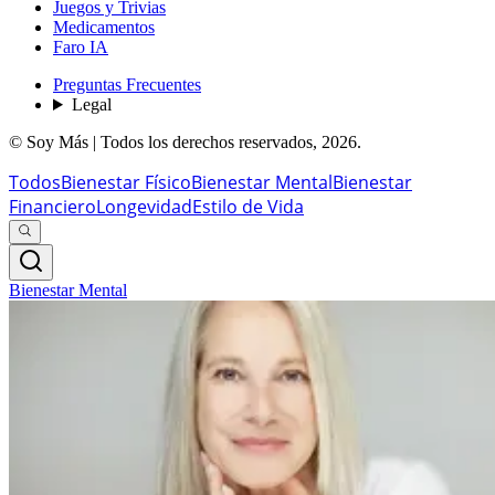
Juegos y Trivias
Medicamentos
Faro IA
Preguntas Frecuentes
Legal
© Soy Más | Todos los derechos reservados,
2026
.
Todos
Bienestar Físico
Bienestar Mental
Bienestar
Financiero
Longevidad
Estilo de Vida
Bienestar Mental