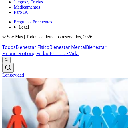
Juegos y Trivias
Medicamentos
Faro IA
Preguntas Frecuentes
Legal
© Soy Más | Todos los derechos reservados,
2026
.
Todos
Bienestar Físico
Bienestar Mental
Bienestar
Financiero
Longevidad
Estilo de Vida
Longevidad