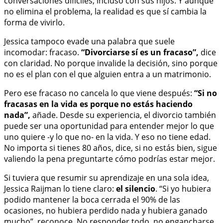
conversaciones difíciles, incluso con sus hijos. Y aunque
no elimina el problema, la realidad es que sí cambia la
forma de vivirlo.
Jessica tampoco evade una palabra que suele
incomodar: fracaso.
“Divorciarse sí es un fracaso”,
dice
con claridad. No porque invalide la decisión, sino porque
no es el plan con el que alguien entra a un matrimonio.
Pero ese fracaso no cancela lo que viene después:
“Si no
fracasas en la vida es porque no estás haciendo
nada”,
añade. Desde su experiencia, el divorcio también
puede ser una oportunidad para entender mejor lo que
uno quiere -y lo que no- en la vida. Y eso no tiene edad.
No importa si tienes 80 años, dice, si no estás bien, sigue
valiendo la pena preguntarte cómo podrías estar mejor.
Si tuviera que resumir su aprendizaje en una sola idea,
Jessica Raijman lo tiene claro:
el silencio
. “Si yo hubiera
podido mantener la boca cerrada el 90% de las
ocasiones, no hubiera perdido nada y hubiera ganado
mucho”, reconoce. No responder todo, no engancharse