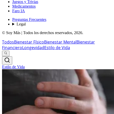
Juegos y Trivias
Medicamentos
Faro IA
Preguntas Frecuentes
Legal
© Soy Más | Todos los derechos reservados,
2026
.
Todos
Bienestar Físico
Bienestar Mental
Bienestar
Financiero
Longevidad
Estilo de Vida
Estilo de Vida