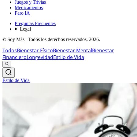
Juegos y Trivias
Medicamentos
Faro IA
Preguntas Frecuentes
Legal
© Soy Más | Todos los derechos reservados,
2026
.
Todos
Bienestar Físico
Bienestar Mental
Bienestar
Financiero
Longevidad
Estilo de Vida
Estilo de Vida