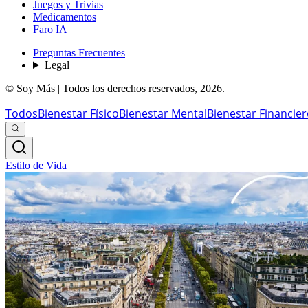
Juegos y Trivias
Medicamentos
Faro IA
Preguntas Frecuentes
Legal
© Soy Más | Todos los derechos reservados,
2026
.
Todos
Bienestar Físico
Bienestar Mental
Bienestar Financie
Estilo de Vida