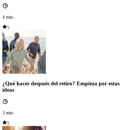
4
min.
5
¿Qué hacer después del retiro? Empieza por estas
ideas
3
min.
5