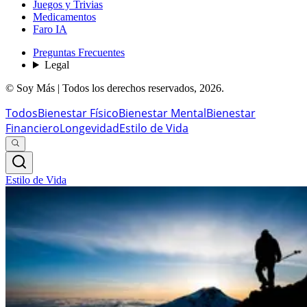
Juegos y Trivias
Medicamentos
Faro IA
Preguntas Frecuentes
Legal
© Soy Más | Todos los derechos reservados,
2026
.
Todos
Bienestar Físico
Bienestar Mental
Bienestar
Financiero
Longevidad
Estilo de Vida
Estilo de Vida