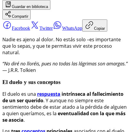
Guardar
en biblioteca
Compartir
Facebook
Twitter
WhatsApp
Copiar
Nadie es ajeno al dolor. No estás solo –es importante
que lo sepas, y que te permitas vivir este proceso
natural.
“No diré no lloréis, pues no todas las lágrimas son amargas.”
― J.R.R. Tolkien
El duelo y sus conceptos
El duelo es una
respuesta
intrínseca al fallecimiento
de un ser querido
. Y aunque no siempre este
sentimiento debe de estar atado a la pérdida de alguien
a quien queríamos, es la
eventualidad con la que más
se asocia
.
Los
tres
conceptos
principales
asociados con el duelo