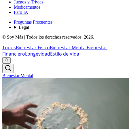
Juegos y Trivias
Medicamentos
Faro IA
Preguntas Frecuentes
Legal
© Soy Más | Todos los derechos reservados,
2026
.
Todos
Bienestar Físico
Bienestar Mental
Bienestar
Financiero
Longevidad
Estilo de Vida
Bienestar Mental