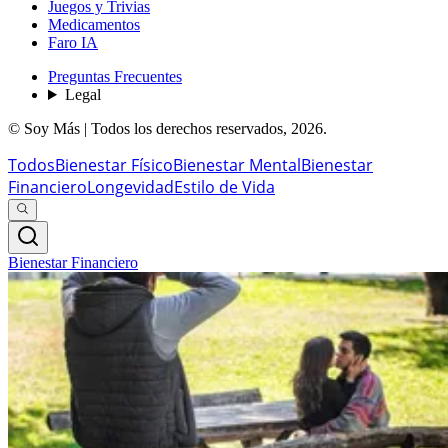
Juegos y Trivias
Medicamentos
Faro IA
Preguntas Frecuentes
Legal
© Soy Más | Todos los derechos reservados,
2026
.
Todos
Bienestar Físico
Bienestar Mental
Bienestar
Financiero
Longevidad
Estilo de Vida
Bienestar Financiero