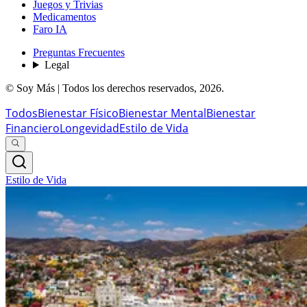
Juegos y Trivias
Medicamentos
Faro IA
Preguntas Frecuentes
Legal
© Soy Más | Todos los derechos reservados,
2026
.
Todos
Bienestar Físico
Bienestar Mental
Bienestar
Financiero
Longevidad
Estilo de Vida
Estilo de Vida