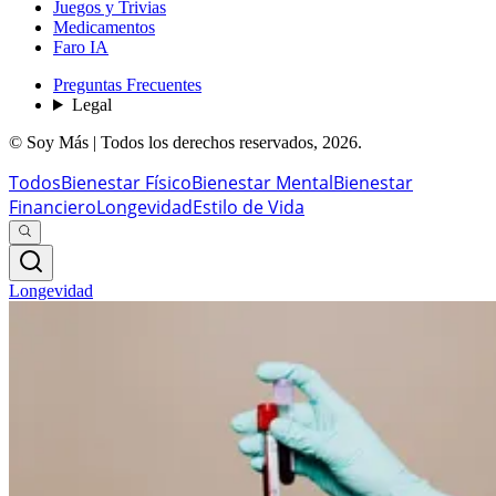
Juegos y Trivias
Medicamentos
Faro IA
Preguntas Frecuentes
Legal
© Soy Más | Todos los derechos reservados,
2026
.
Todos
Bienestar Físico
Bienestar Mental
Bienestar
Financiero
Longevidad
Estilo de Vida
Longevidad