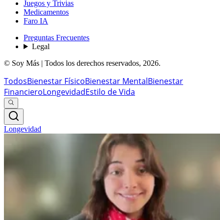
Juegos y Trivias
Medicamentos
Faro IA
Preguntas Frecuentes
Legal
© Soy Más | Todos los derechos reservados,
2026
.
Todos
Bienestar Físico
Bienestar Mental
Bienestar
Financiero
Longevidad
Estilo de Vida
Longevidad