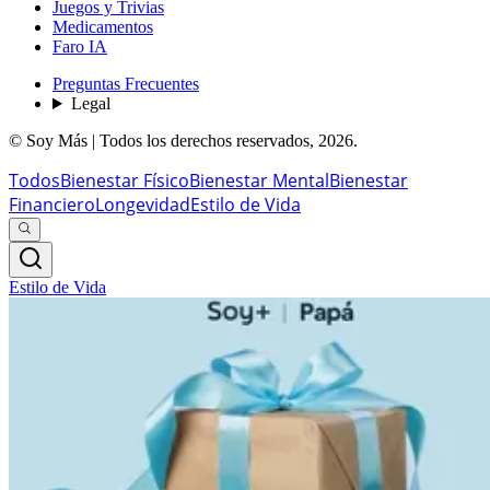
Juegos y Trivias
Medicamentos
Faro IA
Preguntas Frecuentes
Legal
© Soy Más | Todos los derechos reservados,
2026
.
Todos
Bienestar Físico
Bienestar Mental
Bienestar
Financiero
Longevidad
Estilo de Vida
Estilo de Vida