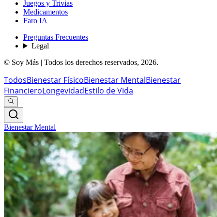
Juegos y Trivias
Medicamentos
Faro IA
Preguntas Frecuentes
Legal
© Soy Más | Todos los derechos reservados,
2026
.
Todos
Bienestar Físico
Bienestar Mental
Bienestar
Financiero
Longevidad
Estilo de Vida
Bienestar Mental