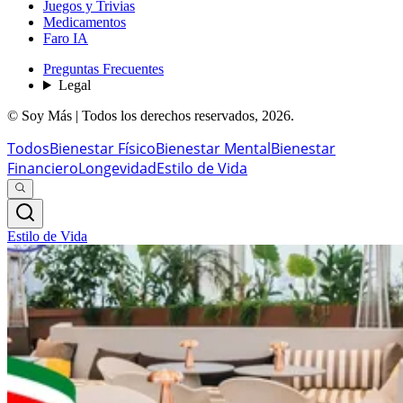
Juegos y Trivias
Medicamentos
Faro IA
Preguntas Frecuentes
Legal
© Soy Más | Todos los derechos reservados,
2026
.
Todos
Bienestar Físico
Bienestar Mental
Bienestar
Financiero
Longevidad
Estilo de Vida
Estilo de Vida