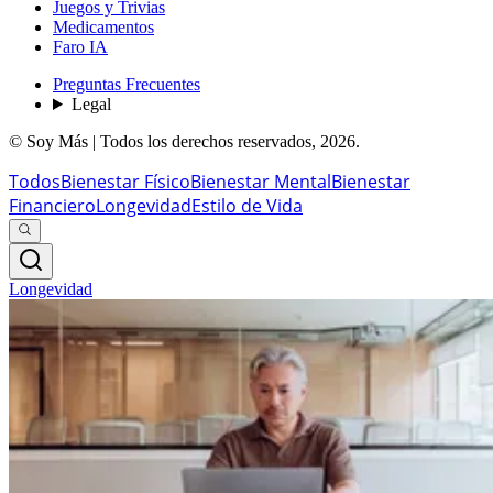
Juegos y Trivias
Medicamentos
Faro IA
Preguntas Frecuentes
Legal
© Soy Más | Todos los derechos reservados,
2026
.
Todos
Bienestar Físico
Bienestar Mental
Bienestar
Financiero
Longevidad
Estilo de Vida
Longevidad