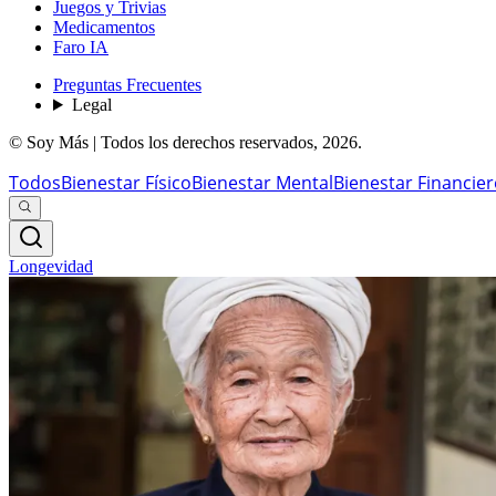
Juegos y Trivias
Medicamentos
Faro IA
Preguntas Frecuentes
Legal
© Soy Más | Todos los derechos reservados,
2026
.
Todos
Bienestar Físico
Bienestar Mental
Bienestar Financie
Longevidad