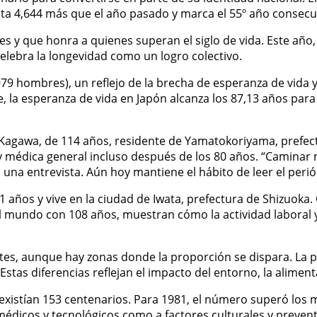
ta 4,644 más que el año pasado y marca el 55º año consecut
es y que honra a quienes superan el siglo de vida. Este año,
celebra la longevidad como un logro colectivo.
,979 hombres), un reflejo de la brecha de esperanza de vida 
, la esperanza de vida en Japón alcanza los 87,13 años para 
 Kagawa, de 114 años, residente de Yamatokoriyama, prefec
édica general incluso después de los 80 años. “Caminar muc
 una entrevista. Aún hoy mantiene el hábito de leer el periódi
 años y vive en la ciudad de Iwata, prefectura de Shizuoka.
mundo con 108 años, muestran cómo la actividad laboral y 
es, aunque hay zonas donde la proporción se dispara. La pre
stas diferencias reflejan el impacto del entorno, la alimenta
istían 153 centenarios. Para 1981, el número superó los mil
dicos y tecnológicos como a factores culturales y preventivo