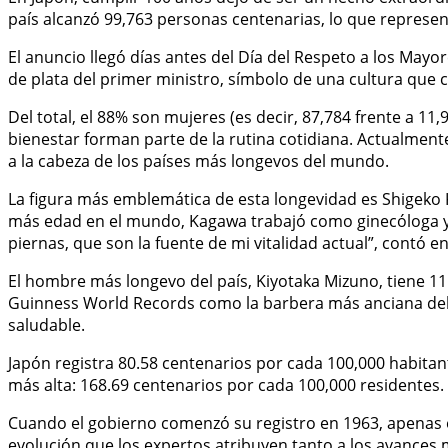
país alcanzó 99,763 personas centenarias, lo que represen
El anuncio llegó días antes del Día del Respeto a los Mayor
de plata del primer ministro, símbolo de una cultura que 
Del total, el 88% son mujeres (es decir, 87,784 frente a 11
bienestar forman parte de la rutina cotidiana. Actualmente
a la cabeza de los países más longevos del mundo.
La figura más emblemática de esta longevidad es Shigeko
más edad en el mundo, Kagawa trabajó como ginecóloga y m
piernas, que son la fuente de mi vitalidad actual”, contó en
El hombre más longevo del país, Kiyotaka Mizuno, tiene 111
Guinness World Records como la barbera más anciana del 
saludable.
Japón registra 80.58 centenarios por cada 100,000 habitant
más alta: 168.69 centenarios por cada 100,000 residentes. E
Cuando el gobierno comenzó su registro en 1963, apenas ex
evolución que los expertos atribuyen tanto a los avances mé