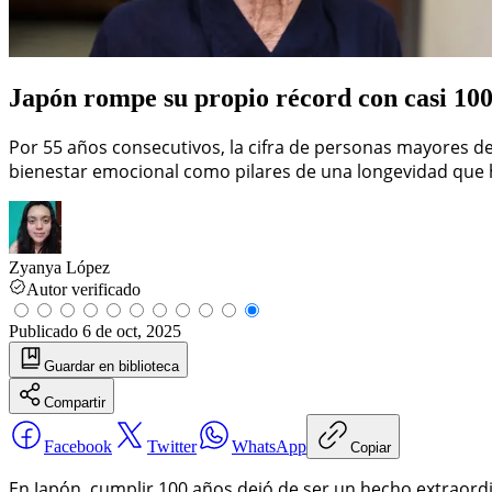
Japón rompe su propio récord con casi 100
Por 55 años consecutivos, la cifra de personas mayores de 
bienestar emocional como pilares de una longevidad que 
Zyanya López
Autor verificado
Publicado
6 de oct, 2025
Guardar
en biblioteca
Compartir
Facebook
Twitter
WhatsApp
Copiar
En Japón, cumplir 100 años dejó de ser un hecho extraordin