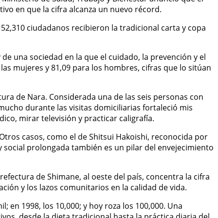
ivo en que la cifra alcanza un nuevo récord.
 52,310 ciudadanos recibieron la tradicional carta y copa
y de una sociedad en la que el cuidado, la prevención y el
las mujeres y 81,09 para los hombres, cifras que lo sitúan
tura de Nara. Considerada una de las seis personas con
ho durante las visitas domiciliarias fortaleció mis
co, mirar televisión y practicar caligrafía.
 Otros casos, como el de Shitsui Hakoishi, reconocida por
social prolongada también es un pilar del envejecimiento
fectura de Shimane, al oeste del país, concentra la cifra
ción y los lazos comunitarios en la calidad de vida.
; en 1998, los 10,000; y hoy roza los 100,000. Una
s, desde la dieta tradicional hasta la práctica diaria del