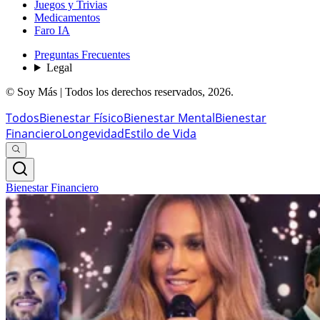
Juegos y Trivias
Medicamentos
Faro IA
Preguntas Frecuentes
Legal
© Soy Más | Todos los derechos reservados,
2026
.
Todos
Bienestar Físico
Bienestar Mental
Bienestar
Financiero
Longevidad
Estilo de Vida
Bienestar Financiero