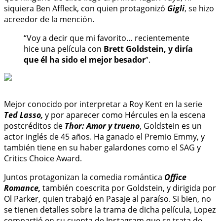
siquiera Ben Affleck, con quien protagonizó
Gigli
, se hizo
acreedor de la mención.
“Voy a decir que mi favorito… recientemente
hice una película con
Brett Goldstein, y diría
que él ha sido el mejor besador
”.
Mejor conocido por interpretar a Roy Kent en la serie
Ted Lasso,
y por aparecer como Hércules en la escena
postcréditos de
Thor: Amor y trueno
, Goldstein es un
actor inglés de 45 años. Ha ganado el Premio Emmy, y
también tiene en su haber galardones como el SAG y
Critics Choice Award.
Juntos protagonizan la comedia romántica
Office
Romance,
también coescrita por Goldstein, y dirigida por
Ol Parker, quien trabajó en Pasaje al paraíso. Si bien, no
se tienen detalles sobre la trama de dicha película, Lopez
compartió en su cuenta de Instagram que se trata de