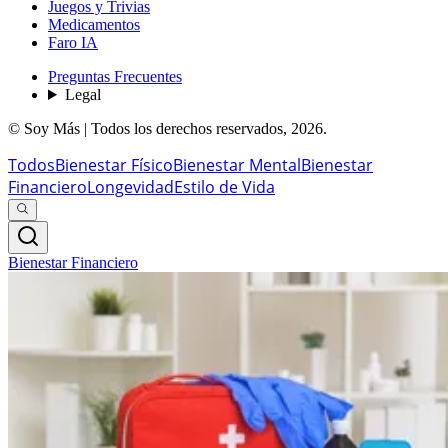
Juegos y Trivias
Medicamentos
Faro IA
Preguntas Frecuentes
Legal
© Soy Más | Todos los derechos reservados,
2026
.
Todos
Bienestar Físico
Bienestar Mental
Bienestar
Financiero
Longevidad
Estilo de Vida
Bienestar Financiero