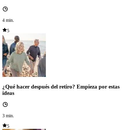
4
min.
5
¿Qué hacer después del retiro? Empieza por estas
ideas
3
min.
5