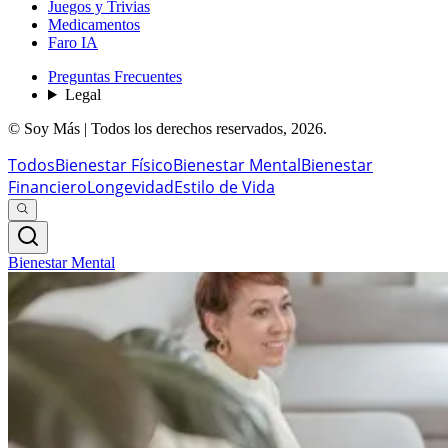
Juegos y Trivias
Medicamentos
Faro IA
Preguntas Frecuentes
Legal
© Soy Más | Todos los derechos reservados,
2026
.
Todos
Bienestar Físico
Bienestar Mental
Bienestar
Financiero
Longevidad
Estilo de Vida
Bienestar Mental