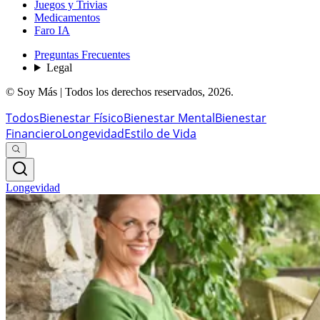
Juegos y Trivias
Medicamentos
Faro IA
Preguntas Frecuentes
Legal
© Soy Más | Todos los derechos reservados,
2026
.
Todos
Bienestar Físico
Bienestar Mental
Bienestar
Financiero
Longevidad
Estilo de Vida
Longevidad