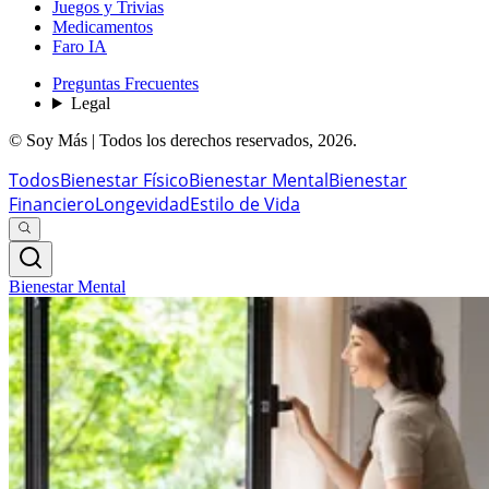
Juegos y Trivias
Medicamentos
Faro IA
Preguntas Frecuentes
Legal
© Soy Más | Todos los derechos reservados,
2026
.
Todos
Bienestar Físico
Bienestar Mental
Bienestar
Financiero
Longevidad
Estilo de Vida
Bienestar Mental