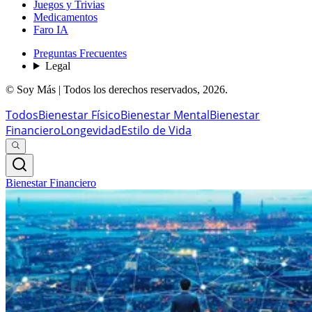
Juegos y Trivias
Medicamentos
Faro IA
Preguntas Frecuentes
Legal
© Soy Más | Todos los derechos reservados,
2026
.
Todos
Bienestar Físico
Bienestar Mental
Bienestar
Financiero
Longevidad
Estilo de Vida
Bienestar Financiero