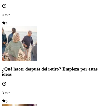
4
min.
5
¿Qué hacer después del retiro? Empieza por estas
ideas
3
min.
5