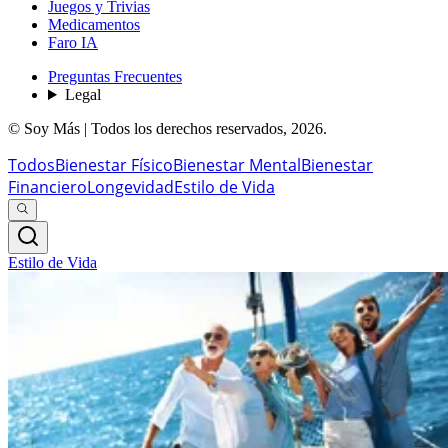
Juegos y Trivias
Medicamentos
Faro IA
Preguntas Frecuentes
Legal
© Soy Más | Todos los derechos reservados,
2026
.
Todos
Bienestar Físico
Bienestar Mental
Bienestar
Financiero
Longevidad
Estilo de Vida
Estilo de Vida