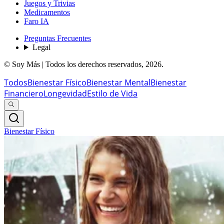
Juegos y Trivias
Medicamentos
Faro IA
Preguntas Frecuentes
Legal
© Soy Más | Todos los derechos reservados,
2026
.
Todos
Bienestar Físico
Bienestar Mental
Bienestar
Financiero
Longevidad
Estilo de Vida
Bienestar Físico