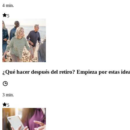
4
min.
5
¿Qué hacer después del retiro? Empieza por estas ide
3
min.
5