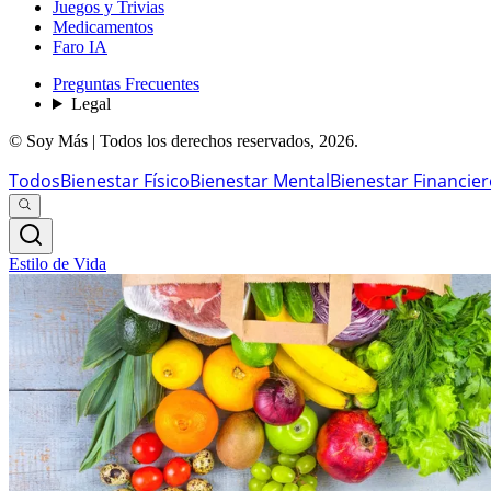
Juegos y Trivias
Medicamentos
Faro IA
Preguntas Frecuentes
Legal
© Soy Más | Todos los derechos reservados,
2026
.
Todos
Bienestar Físico
Bienestar Mental
Bienestar Financie
Estilo de Vida