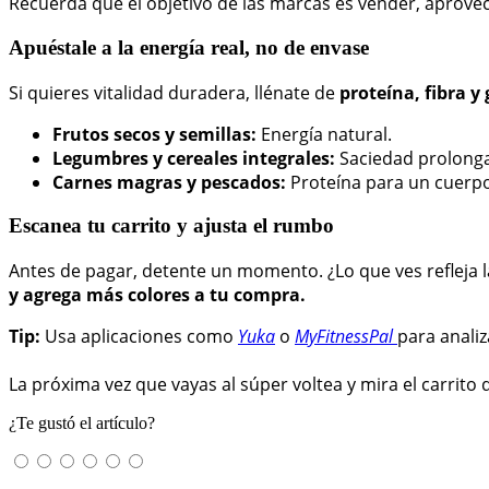
Recuerda que el objetivo de las marcas es vender, aprovec
Apuéstale a la energía real, no de envase
Si quieres vitalidad duradera, llénate de
proteína, fibra y
Frutos secos y semillas:
Energía natural.
Legumbres y cereales integrales:
Saciedad prolong
Carnes magras y pescados:
Proteína para un cuerpo
Escanea tu carrito y ajusta el rumbo
Antes de pagar, detente un momento. ¿Lo que ves refleja
y agrega más colores a tu compra.
Tip:
Usa aplicaciones como
Yuka
o
MyFitnessPal
para analiz
La próxima vez que vayas al súper voltea y mira el carrit
¿Te gustó el artículo?