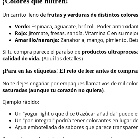
¡Colores que nutren!
Un carrito lleno de
frutas y verduras de distintos colore
Verde:
Espinaca, aguacate, brócoli. Poder antioxidan
Rojo:
Jitomate, fresas, sandía. Vitamina C en su mejor
Amarillo/naranja:
Zanahoria, mango, pimiento. Beta
Si tu compra parece el paraíso de
productos ultraproces
calidad de vida.
(Aquí los detalles)
¡Para en las etiquetas! El reto de leer antes de compra
No te dejes engañar por empaques llamativos de mil colo
saturadas (aunque tu corazón no quiera)
.
Ejemplo rápido:
Un "yogur light o que dice 0 azúcar añadida" puede es
Un "pan integral" podría tener colorantes en lugar de 
Agua embotellada de sabores que parece transparent