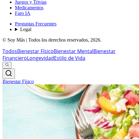
Juegos y Trivias
Medicamentos
Faro IA
Preguntas Frecuentes
Legal
© Soy Más | Todos los derechos reservados,
2026
.
Todos
Bienestar Físico
Bienestar Mental
Bienestar
Financiero
Longevidad
Estilo de Vida
Bienestar Físico