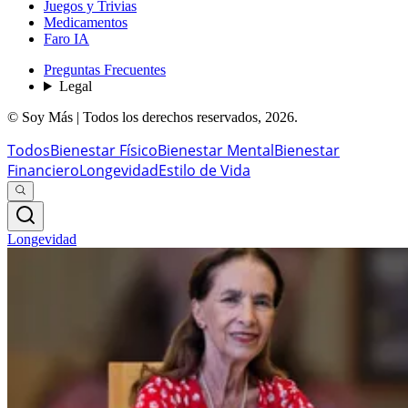
Juegos y Trivias
Medicamentos
Faro IA
Preguntas Frecuentes
Legal
© Soy Más | Todos los derechos reservados,
2026
.
Todos
Bienestar Físico
Bienestar Mental
Bienestar
Financiero
Longevidad
Estilo de Vida
Longevidad