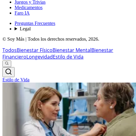
Juegos y Trivias
Medicamentos
Faro IA
Preguntas Frecuentes
Legal
© Soy Más | Todos los derechos reservados,
2026
.
Todos
Bienestar Físico
Bienestar Mental
Bienestar
Financiero
Longevidad
Estilo de Vida
Estilo de Vida