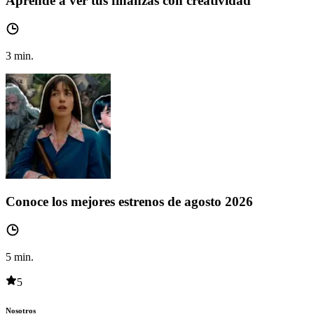
Aprende a ver tus finanzas con creatividad
3
min.
Conoce los mejores estrenos de agosto 2026
5
min.
5
Nosotros