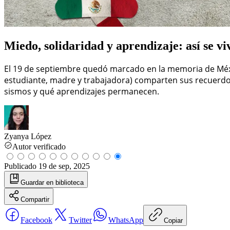
Miedo, solidaridad y aprendizaje: así se vi
El 19 de septiembre quedó marcado en la memoria de Méxic
estudiante, madre y trabajadora) comparten sus recuerdo
sismos y qué aprendizajes permanecen.
Zyanya López
Autor verificado
Publicado
19 de sep, 2025
Guardar
en biblioteca
Compartir
Facebook
Twitter
WhatsApp
Copiar