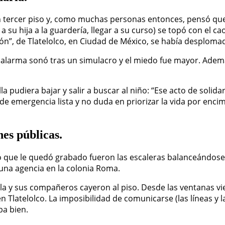
 tercer piso y, como muchas personas entonces, pensó que p
var a su hija a la guardería, llegar a su curso) se topó con e
ón”, de Tlatelolco, en Ciudad de México, se había desplom
 la alarma sonó tras un simulacro y el miedo fue mayor. Ade
 pudiera bajar y salir a buscar al niño: “Ese acto de solid
e emergencia lista y no duda en priorizar la vida por encima
nes públicas.
 lo que le quedó grabado fueron las escaleras balanceándos
 una agencia en la colonia Roma.
la y sus compañeros cayeron al piso. Desde las ventanas vie
n Tlatelolco. La imposibilidad de comunicarse (las líneas y 
ba bien.