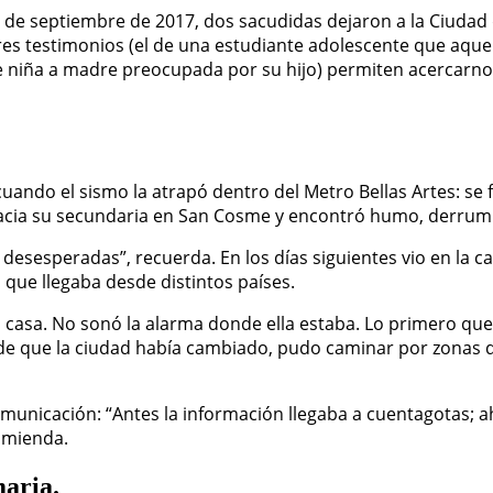
19 de septiembre de 2017, dos sacudidas dejaron a la Ciuda
res testimonios (el de una estudiante adolescente que aquel 
e niña a madre preocupada por su hijo) permiten acercarnos
cuando el sismo la atrapó dentro del Metro Bellas Artes: se 
 hacia su secundaria en San Cosme y encontró humo, derrum
esesperadas”, recuerda. En los días siguientes vio en la cal
 que llegaba desde distintos países.
casa. No sonó la alarma donde ella estaba. Lo primero que p
 de que la ciudad había cambiado, pudo caminar por zonas d
comunicación: “Antes la información llegaba a cuentagotas; a
omienda.
maria.