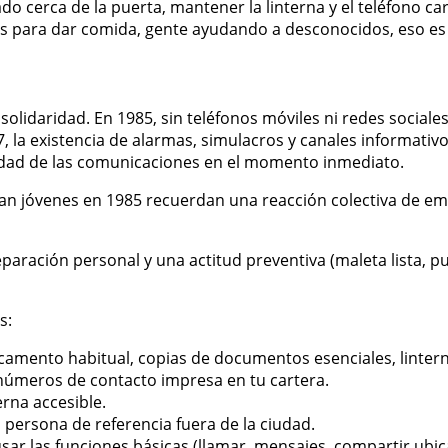
lzado cerca de la puerta, mantener la linterna y el teléfono
s para dar comida, gente ayudando a desconocidos, eso es 
a solidaridad. En 1985, sin teléfonos móviles ni redes social
la existencia de alarmas, simulacros y canales informativos 
lidad de las comunicaciones en el momento inmediato.
eran jóvenes en 1985 recuerdan una reacción colectiva de em
ración personal y una actitud preventiva (maleta lista, pu
s:
camento habitual, copias de documentos esenciales, lintern
 números de contacto impresa en tu cartera.
erna accesible.
persona de referencia fuera de la ciudad.
sar las funciones básicas (llamar, mensajes, compartir ubic