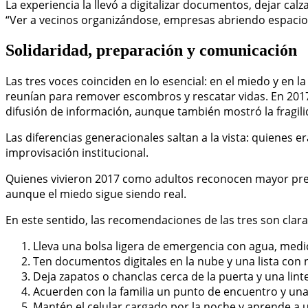
La experiencia la llevó a digitalizar documentos, dejar ca
“Ver a vecinos organizándose, empresas abriendo espacio
Solidaridad, preparación y comunicación
Las tres voces coinciden en lo esencial: en el miedo y en l
reunían para remover escombros y rescatar vidas. En 2017, 
difusión de información, aunque también mostró la fragi
Las diferencias generacionales saltan a la vista: quienes 
improvisación institucional.
Quienes vivieron 2017 como adultos reconocen mayor prepa
aunque el miedo sigue siendo real.
En este sentido, las recomendaciones de las tres son clara
Lleva una bolsa ligera de emergencia con agua, medi
Ten documentos digitales en la nube y una lista con
Deja zapatos o chanclas cerca de la puerta y una lint
Acuerden con la familia un punto de encuentro y una 
Mantén el celular cargado por la noche y aprende a u