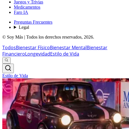
Juegos y Trivias
Medicamentos
Faro IA
Preguntas Frecuentes
Legal
© Soy Más | Todos los derechos reservados,
2026
.
Todos
Bienestar Físico
Bienestar Mental
Bienestar
Financiero
Longevidad
Estilo de Vida
Estilo de Vida