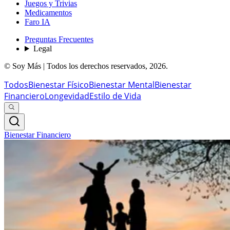
Juegos y Trivias
Medicamentos
Faro IA
Preguntas Frecuentes
Legal
© Soy Más | Todos los derechos reservados,
2026
.
Todos
Bienestar Físico
Bienestar Mental
Bienestar
Financiero
Longevidad
Estilo de Vida
Bienestar Financiero