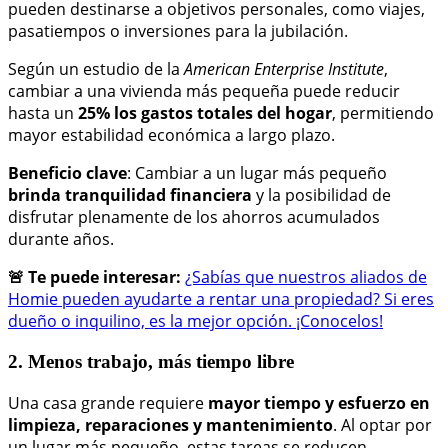
pueden destinarse a objetivos personales, como viajes,
pasatiempos o inversiones para la jubilación.
Según un estudio de la
American Enterprise Institute
,
cambiar a una vivienda más pequeña puede reducir
hasta un
25% los gastos totales del hogar
, permitiendo
mayor estabilidad económica a largo plazo.
Beneficio clave
: Cambiar a un lugar más pequeño
brinda tranquilidad financiera
y la posibilidad de
disfrutar plenamente de los ahorros acumulados
durante años.
🚨 Te puede interesar:
¿Sabías que nuestros aliados de
Homie pueden ayudarte a rentar una propiedad? Si eres
dueño o inquilino, es la mejor opción. ¡Conocelos!
2. Menos trabajo, más tiempo libre
Una casa grande requiere
mayor tiempo y esfuerzo en
limpieza, reparaciones y mantenimiento
. Al optar por
un lugar más pequeño, estas tareas se reducen,