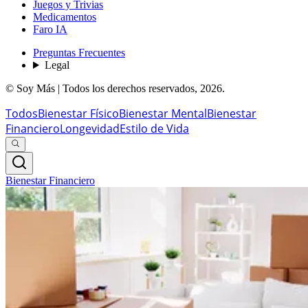
Juegos y Trivias
Medicamentos
Faro IA
Preguntas Frecuentes
Legal
© Soy Más | Todos los derechos reservados,
2026
.
Todos
Bienestar Físico
Bienestar Mental
Bienestar
Financiero
Longevidad
Estilo de Vida
Bienestar Financiero